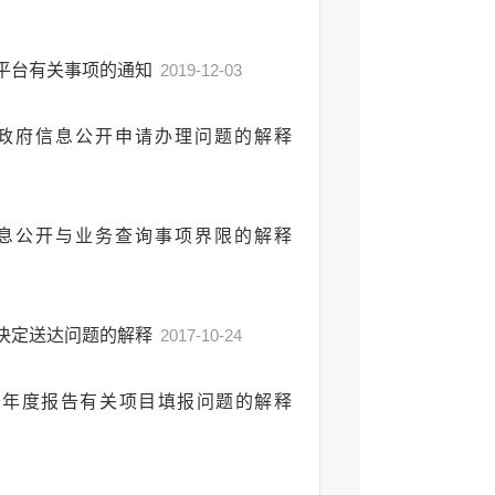
平台有关事项的通知
2019-12-03
政府信息公开申请办理问题的解释
息公开与业务查询事项界限的解释
决定送达问题的解释
2017-10-24
开年度报告有关项目填报问题的解释