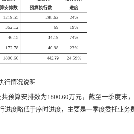
算安排数
预算执行数
进度
1219.55
298.62
24%
362.12
69
19%
46.15
34.19
74%
172.78
40.98
23%
1800.60
24.59%
442.79
执行情况说明
公共预算安排数为
1800.60
万元，截至
一
季度末
行进度略低于序时进度，主要是一季度委托业务