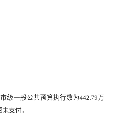
，
市
级一般公共预算执行数为
442.79
万
费未支付。