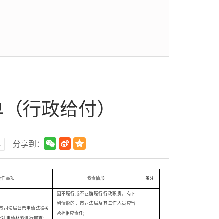
单（行政给付）
小
分享到：
责任事项
追责情形
备注
因不履行或不正确履行行政职责，有下
列情形的，市司法局及其工作人员应当
市司法局公示申请法律援
承担相应责任
;
;
对申请材料进行审查
;
一