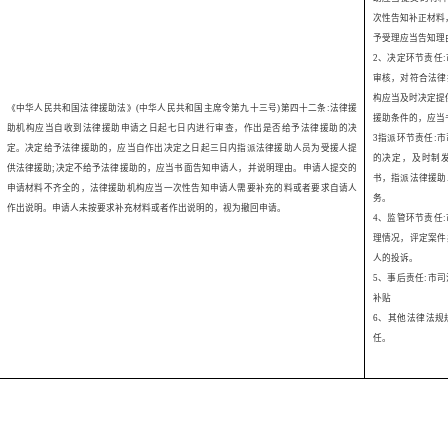
次性告知补正材料
予受理应当告知理
2
、决定环节责任
:
审核，对符合法律
构应当及时决定提
《中华人民共和国法律援助法》
(
中华人民共和国主席
令
第九十三号
)
第四十二条
:
法律援
援助条件的，应当
助机构应当自收到法律援助申请之日起七日内进行审查，作出是否给予法律援助的决
3
指派环节责任
:
市
定。决定给予法律援助的，应当自作出决定之日起三日内指派法律援助人员为受援人提
的决定，及时制
供法律援助
;
决定不给予法律援助的，应当书面告知申请人，并说明理由。申请人提交的
书，指派法律援助
申请材料不齐全的，法律援助机构应当一次性告知申请人需要补充的料或者要求自请人
务。
作出说明。申请人未按要求补充材料或者作出说明的，视为撤回
申
请。
4
、监管环节责任
:
理情况，评定案件
人的投诉。
5
、事后责任
:
市司
补贴
6
、其他法律法规
任。