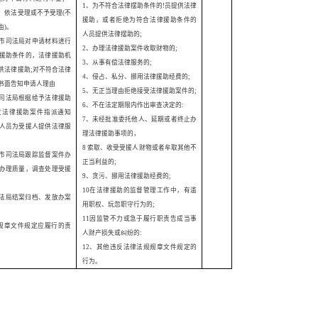
1
、为不符合法律摆助条件的
!
员提供法律
，依法受理或不予受理
(
不
援助，或者拒绝为符合法律援助条件的
由
)
。
人员提供法律摆助的
;
市司法局对申请材料进行
2
、办理法律援助案件收取财物的
;
援助条件的，法律援助机
3
、从事有偿法律服务的
;
供法律援助
;
对不符合法律
4
、侵占、私分、挪用法律援助经费的
;
书面告知申请人理由
5
、无正当理由拒绝接受法律援助案件的
;
司法局根据给予法律援助
6
、不在法定期限内作出审查决定的
:
发法律援助案件指派通知
7
、未经批准委托他人、延期或者终止办
人员为受援人提供法律服
理法律援助事项的，
8
索取、收受受援人财物或者牟取其他不
市司法局跟踪监督案件办
正当利益的
;
办理质量，调查处理受援
9
、贪污、挪用法律援助经费的
;
10
在法律援助的监督管理工作中，有滥
法局结案归档、发放办案
用职权、玩忽职守行为的
;
11
因监管不力或急于履行职责告成当事
规章文件规定应履行的责
人财产损失或纠纷的
:
12
、其他违反法律法规规章文件规定的
行为。