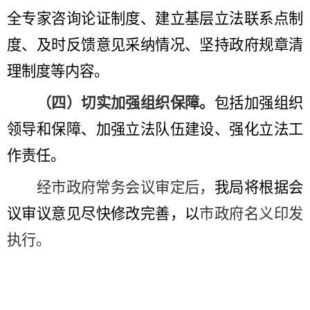
全专家咨询论证制度
、建立
基层立法联系点
制
度
、及时反馈意见采纳情况、坚持政府规章清
理制度
等内容。
（四）切实加强组织保障。
包括
加强
组织
领导
和保障
、加强立法队伍建设、
强化立法
工
作责任。
经市政府常务会议审定后，
我局将根据会
议审议意见尽快修改
完善，以
市政府名义印发
执行
。