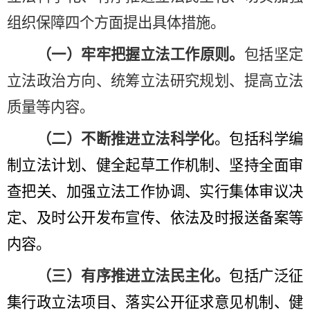
组织保障四个方面提出具体措施。
（一）
牢牢把握
立法
工作
原则。
包括坚定
立法政治方向、
统筹立法研究规划
、提高立法
质量等内容。
（二）不断推进立法科学化
。包括科学编
制立法计划、
健全起草
工作机制、
坚持全面
审
查把关、
加强
立法
工作
协调、实行集体审议
决
定
、及时公开发布
宣传、依法及时报送备案
等
内容。
（三）有序推进立法民主化。
包括
广泛征
集行政立法项目
、
落实公开征求意见机制
、
健