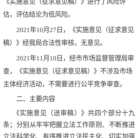
《
实施
意见（
征求意见稿
）》进行了风险评
估，评估结论为低风险。
2021年10月27
日，
《
实施
意见（征求意见
稿）》
经我局合法性
审核
，
无
意见。
2021年11
月
10日，经市市场监督管理局审
查，
《
实施
意见（征求意见稿）》
不涉及市场
主体经济活动，不需要进行公平竞争审查。
二、主要内容
《实施意见（送审稿）》共四个部分
十九
条；分别从
牢牢把握
立法
工作
原则、
不断推进
立法科学化
、有序推进立法
民主化
、切实加强