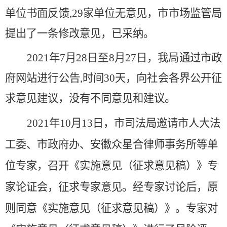
单位书面反馈,29家单位无意见
，市
市场监管局
提出了
一条
修改意见，已采纳。
2021年7月28日至8月27日，
我局通过市政
府网站进行公告
,
时间
30天，向社会各界公开征
求意见建议，
没有不同
意见
和
建议。
2021年10
月
13日，市司法局
邀请市人大法
工委、市政府办、安徽众星合律师事务所等单
位专家，召开
《
实施
意见（征求意见稿）》
专
家论证会，
征求
专家
意见。
经专家讨论后，原
则同意《
实施
意见
（
征求意见稿
）
》
。专家
对