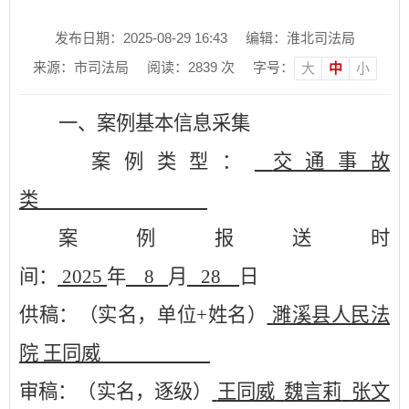
发布日期：2025-08-29 16:43
编辑：淮北司法局
来源：市司法局
阅读：
2839
次
字号：
大
中
小
一、案例基本信息采集
案例类型：
交通事故
类
案例报送时
间：
2025
年
8
月
28
日
供稿：（实名，单位
+姓名）
濉溪县人民法
院
王同威
审稿：（实名，逐级）
王同威
魏言莉
张文