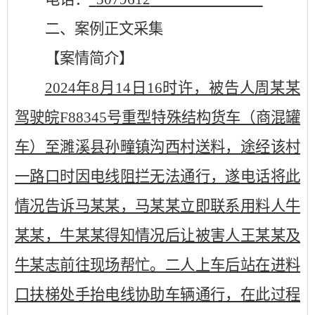
二、
案例正文采集
【案情简介】
2024年8月14日16时许，被告人周某某
驾驶皖F88345号重型特殊结构货车（商混罐
车）至濉溪县孙疃镇沟西村送料，途经该村
一路口时因电线阻拦无法通行，遂电话将此
情况告诉马某某，马某某立即联系用料人牛
某某，牛某某得知情况后让被害人王某某及
牛某志前往现场帮忙。二人上车后站在进料
口扶梯处手抬电线协助车辆通行，在此过程