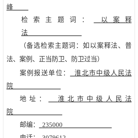
峰
检索主题
词
：
以案
释
法
（备选检索主题词：如
以案释法
、
普
法
、
案例
、
正当防卫
、
防卫过当
）
案例报送单位
：
淮北市中级人民法
院
地址
：
淮北市中级人民法
院
邮编
：
235000
电话
：
3079612