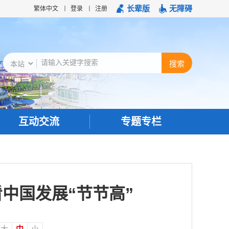
长辈版
无障碍
繁体中文
登录
注册
互动交流
专题专栏
中国发展“节节高”
大
中
小